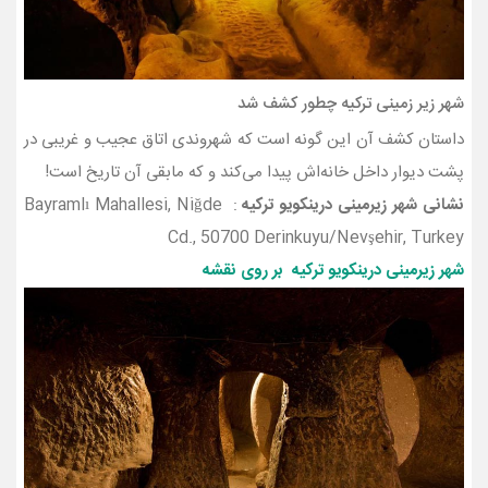
شهر زیر زمینی ترکیه چطور کشف شد
داستان کشف آن این گونه است که شهروندی اتاق عجیب و غریبی در
پشت دیوار داخل خانه‌اش پیدا می‌کند و که مابقی آن تاریخ است!
نشانی شهر زیرمینی درينکويو ترکیه
: Bayramlı Mahallesi, Niğde
Cd., 50700 Derinkuyu/Nevşehir, Turkey
شهر زیرمینی درينکويو ترکیه بر روی نقشه