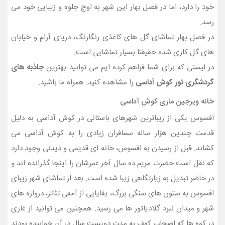
خود را دارد، اما در فصل بهار این شهر به اوج جلوه و زیبایی خود می
رسد.
در فصل بهار تماشای گل‌ های کاغذی رنگارنگ، دریای آرام و خیابان‌
های گل کاری‌ شده حقیقتا بسیار تماشایی است.
در لیستی که برای شما فراهم کرده ایم می توانید بهترین
جاذبه های
گردشگری تور کوش آداسی
را مشاهده کنید. همراه ما باشید.
خانه ویرجین ماری کوش آداسی
افسوس یکی از زیباترین شهرهای باستانی در کوش آداسی به دلیل
قدمت چندین‌ هزار ساله مسافران زیادی را به کوش‌ آداسی می‌
کشاند. قبل از رسیدن به افسوس، خانه‌ ای قدیمی و دیدنی وجود دارد
که نقل است حضرت مریم ده سال آخر عمرشان را اینجا گذرانده‌ اند و
در حاضر تبدیل به زیارتگاهی زیبا شده است. بعد از تماشای شهر زیبای
افسوس به ستون‌ های سنگی بزرگ، بقایایی از آمفی‌ تئاتر، دروازه‌ های
شهر و میدان نبرد گلادیاتور ها می رسید. همچنین می توانید از غاری
در کوه ها که اصحاب‌ کهف به مدت دویست سال در آن خوابیده بودند