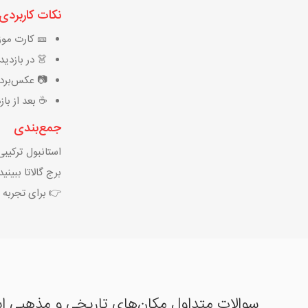
نکات کاربردی
🎫 کارت موزه
👗 در بازدی
📷 عکس‌بردا
☕ بعد از با
جمع‌بندی
استانبول ترکیبی
برج گالاتا ببین
👉 برای تجربه 
سوالات متداول مکان‌های تاریخی و مذهبی اس