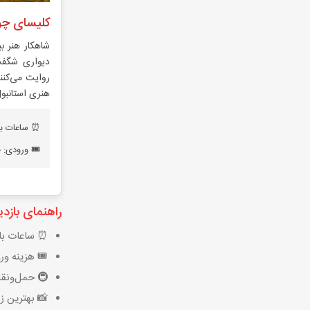
کلیسای چور
شاهکار هنر بی
دیواری شگفت‌
روایت می‌کنند
هنری استانبو
⏰ ساعات بازدید: ۹ ص
🎟️ ورودی: حدود
راهنمای بازدی
⏰ ساعات بازد
🎟️ هزینه ورود
🚇 حمل‌ونقل:
📸 بهترین ز