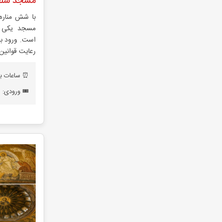
مسجد سلط
با شش مناره 
مسجد یکی از
است. ورود برا
رعایت قوانین
⏰ ساعات باز
🎟️ ورودی: 