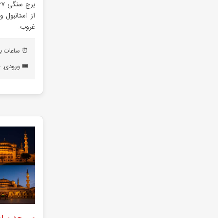
از استانبول و
غروب.
⏰ ساعات بازدید: ۸:۳۰ صب
🎟️ ورودی: حدود