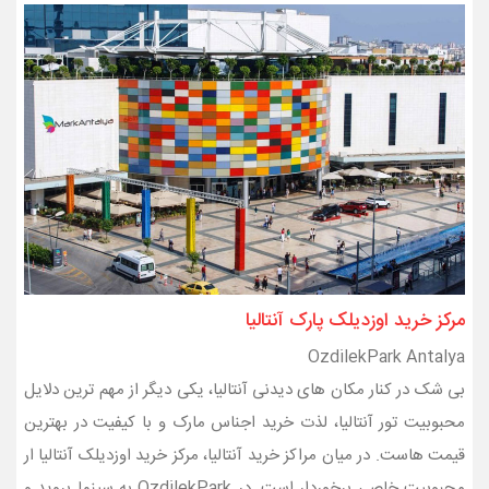
مرکز خرید اوزدیلک پارک آنتالیا
OzdilekPark Antalya
بی شک در کنار مکان های دیدنی آنتالیا، یکی دیگر از مهم ترین دلایل
محبوبیت تور آنتالیا، لذت خرید اجناس مارک و با کیفیت در بهترین
قیمت هاست. در میان مراکز خرید آنتالیا، مرکز خرید اوزدیلک آنتالیا ار
محبوبیت خاصی برخوردار است. در OzdilekPark به سینما بروید و