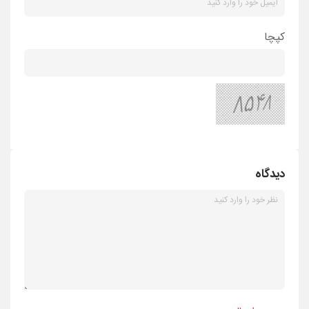
کپچا
دیدگاه