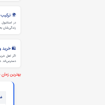
🌍 ترکیب
در استانبول 
زندگی‌شان به
🛍 خرید و
اگر اهل خرید
دسترس‌اند. د
بهترین زمان س
فص