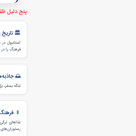
پنج دلیل طلا
🏛 تاریخ 
استانبول در 
فرهنگ را در ک
🌅 جاذبه‌
تنگه بسفر، پل
🍢 فرهنگ 
غذاهای ترکی 
رستوران‌های 