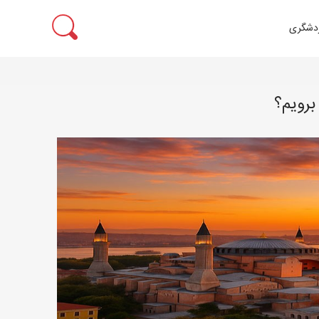
ردشگری
برویم؟