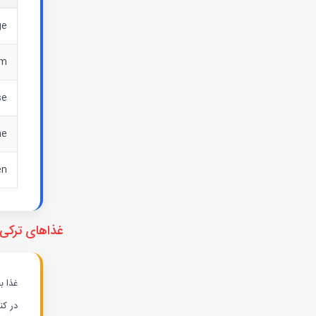
ge
im
se
ne
en
غذاهای ترکی 
غذا ب
در کن