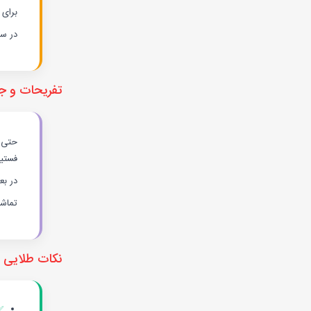
برای 
در سف
تفریحات و جا
حتی ب
فستیو
در بع
تماشا
نکات طلایی 