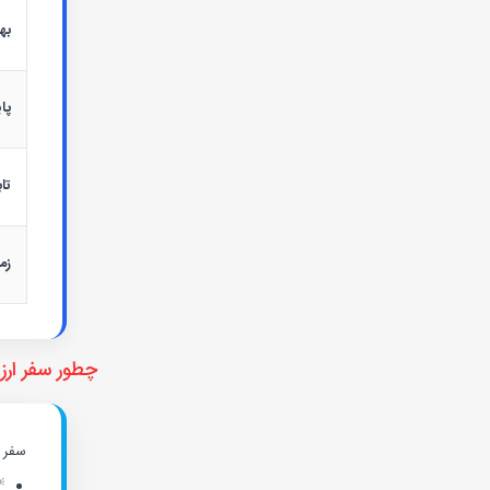
بها
پای
تا
زم
چطور سفر ارزا
سفر ا